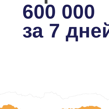
600 00
0
за 7 дне