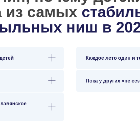
детей
Каждое лето один и т
Пока у других «не се
славянское