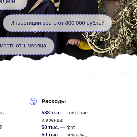
ии всего от 800 000 рублей
есяца
Расходы
ть
588 тыс.
— питание
и аренда;
й
50 тыс.
—
фот
50 тыс.
— реклама;