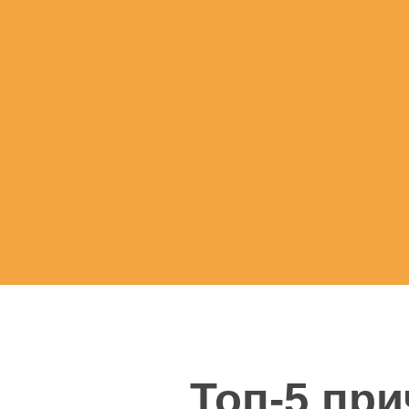
Топ-5 причи
одна 
и прибыл