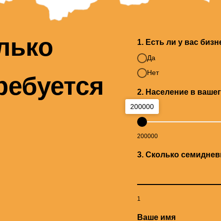
лько
1. Есть ли у вас биз
Да
Нет
ребуется
2. Население в ваше
200000
200000
3. Сколько семиднев
1
Ваше имя