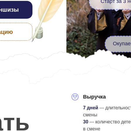
Инвестиц
Окупаемость от 1 м
Выручка
7 дней
— длительнос
ать
смены
30
— колич
ество дете
в смене