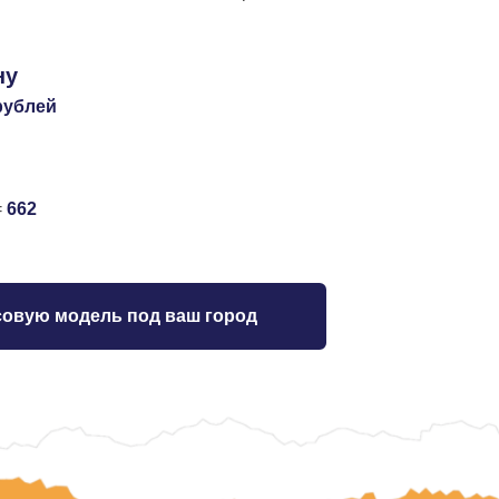
ну
 рублей
=
662
овую модель под ваш город