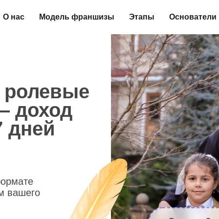
О нас
Модель франшизы
Этапы
Основатели
олевые
доход
ней
те
его
Старт за 3 недели
ы