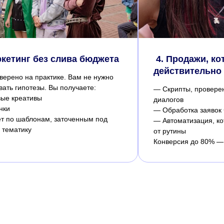
ркетинг без слива бюджета
4. Продажи, ко
действительно
верено на практике. Вам не нужно
вать гипотезы. Вы получаете:
— Скрипты, провере
вые креативы
диалогов
нки
— Обработка заявок
т по шаблонам, заточенным под
— Автоматизация, ко
 тематику
от рутины
Конверсия до 80% — 