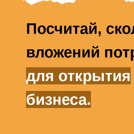
Посчитай, ско
вложений пот
для открытия
бизнеса.