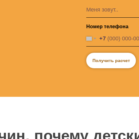
Номер телефона
+7
н, почему детские т
Получить расчет
из самых
стабильны
ьных ниш в 2025 го