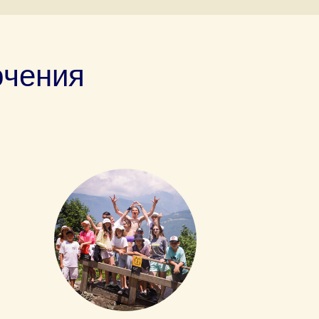
ючения
 Publishing