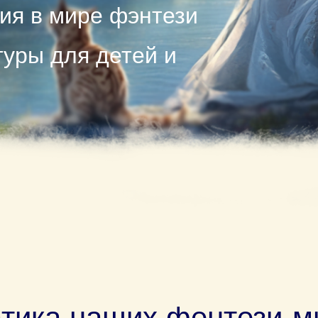
ия в мире фэнтези
уры для детей и
тика наших фентези-м