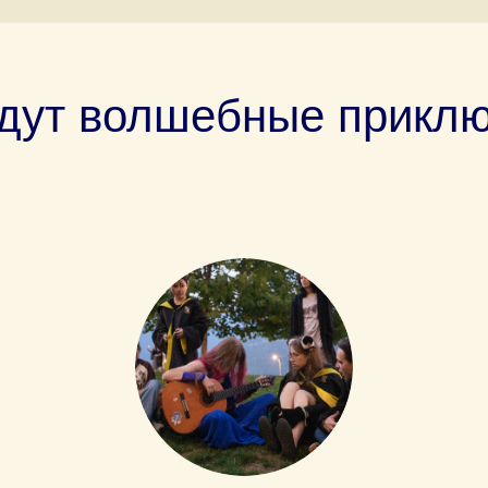
дут волшебные прикл
Tilda